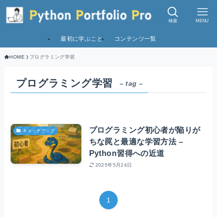
検索
MENU
最初に学ぶこと
コンテンツ一覧
HOME
プログラミング学習
プログラミング学習
– tag –
プログラミング初心者が陥りが
キャッチアップ
ちな罠と最適な学習方法 –
Python習得への近道
2025年5月24日
1