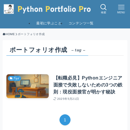
検索
MENU
最初に学ぶこと
コンテンツ一覧
HOME
ポートフォリオ作成
ポートフォリオ作成
– tag –
【転職必見】Pythonエンジニア
Tips
面接で失敗しないための3つの鉄
則：現役面接官が明かす秘訣
2025年5月21日
1