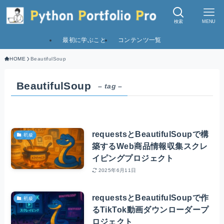
検索
MENU
最初に学ぶこと
コンテンツ一覧
HOME
BeautifulSoup
BeautifulSoup
– tag –
requestsとBeautifulSoupで構
初級
築するWeb商品情報収集スクレ
イピングプロジェクト
2025年6月11日
requestsとBeautifulSoupで作
初級
るTikTok動画ダウンローダープ
ロジェクト