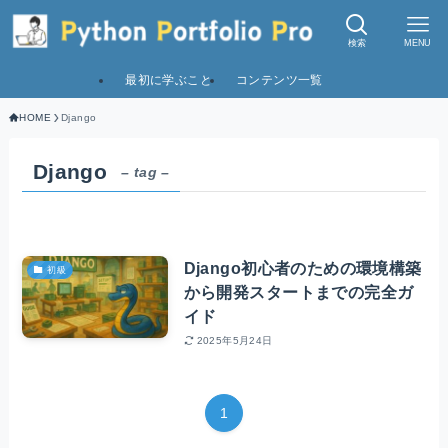
検索
MENU
最初に学ぶこと
コンテンツ一覧
HOME
Django
Django
– tag –
Django初心者のための環境構築
初級
から開発スタートまでの完全ガ
イド
2025年5月24日
1