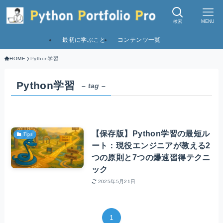
検索
MENU
最初に学ぶこと
コンテンツ一覧
HOME
Python学習
Python学習
– tag –
【保存版】Python学習の最短ル
Tips
ート：現役エンジニアが教える2
つの原則と7つの爆速習得テクニ
ック
2025年5月21日
1