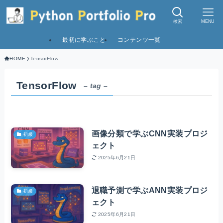
検索
MENU
最初に学ぶこと
コンテンツ一覧
HOME
TensorFlow
TensorFlow
– tag –
画像分類で学ぶCNN実装プロジ
初級
ェクト
2025年6月21日
退職予測で学ぶANN実装プロジ
初級
ェクト
2025年6月21日