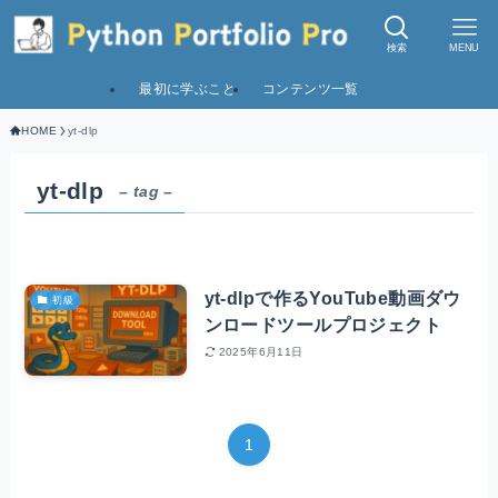
検索
MENU
最初に学ぶこと
コンテンツ一覧
HOME
yt-dlp
yt-dlp
– tag –
yt-dlpで作るYouTube動画ダウ
初級
ンロードツールプロジェクト
2025年6月11日
1